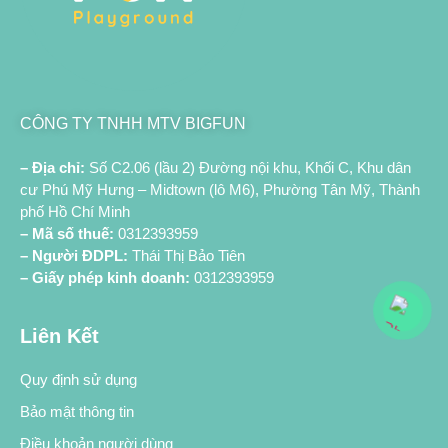
CÔNG TY TNHH MTV BIGFUN
– Địa chỉ:
Số C2.06 (lầu 2) Đường nội khu, Khối C, Khu dân
cư Phú Mỹ Hưng – Midtown (lô M6), Phường Tân Mỹ, Thành
phố Hồ Chí Minh
– Mã số thuế:
0312393959
– Người ĐDPL:
Thái Thị Bảo Tiên
– Giấy phép kinh doanh:
0312393959
Liên Kết
Quy định sử dụng
Bảo mật thông tin
Điều khoản người dùng