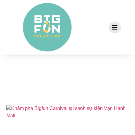
Bé chơi vui khỏe – Bố mẹ thảnh thơi