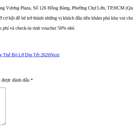
ùng Vương Plaza, Số 126 Hồng Bàng, Phường Chợ Lớn, TP.HCM (Quậ
ỡ cơ hội để bé trở thành những vị khách đầu tiên khám phá khu vui chơ
ễn phí và check-in rinh voucher 50% nhé.
g Thể Bỏ Lỡ Dịp Tết 2026
Next
c được đánh dấu
*