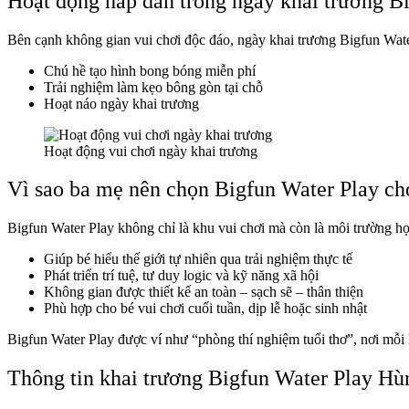
Hoạt động hấp dẫn trong ngày khai trương 
Bên cạnh không gian vui chơi độc đáo, ngày khai trương Bigfun Wat
Chú hề tạo hình bong bóng miễn phí
Trải nghiệm làm kẹo bông gòn tại chỗ
Hoạt náo ngày khai trương
Hoạt động vui chơi ngày khai trương
Vì sao ba mẹ nên chọn Bigfun Water Play ch
Bigfun Water Play không chỉ là khu vui chơi mà còn là môi trường học
Giúp bé hiểu thế giới tự nhiên qua trải nghiệm thực tế
Phát triển trí tuệ, tư duy logic và kỹ năng xã hội
Không gian được thiết kế an toàn – sạch sẽ – thân thiện
Phù hợp cho bé vui chơi cuối tuần, dịp lễ hoặc sinh nhật
Bigfun Water Play được ví như “phòng thí nghiệm tuổi thơ”, nơi mỗi lầ
Thông tin khai trương Bigfun Water Play H