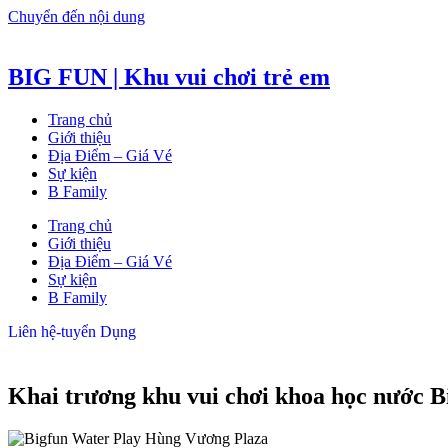
Chuyển đến nội dung
BIG FUN | Khu vui chơi trẻ em
Trang chủ
Giới thiệu
Địa Điểm – Giá Vé
Sự kiện
B Family
Trang chủ
Giới thiệu
Địa Điểm – Giá Vé
Sự kiện
B Family
Liên hệ-tuyển Dụng
Khai trương khu vui chơi khoa học nước 