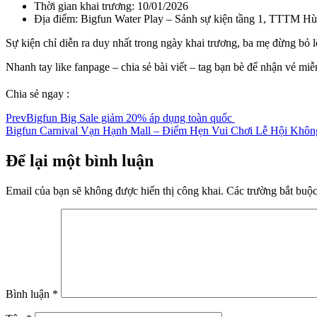
Thời gian khai trương: 10/01/2026
Địa điểm: Bigfun Water Play –
Sảnh sự kiện tầng 1, TTTM H
Sự kiện chỉ diễn ra duy nhất trong ngày khai trương, ba mẹ đừng bỏ l
Nhanh tay like fanpage – chia sẻ bài viết – tag bạn bè để nhận vé mi
Chia sẻ ngay :
Prev
Bigfun Big Sale giảm 20% áp dụng toàn quốc
Bigfun Carnival Vạn Hạnh Mall – Điểm Hẹn Vui Chơi Lễ Hội Khôn
Để lại một bình luận
Email của bạn sẽ không được hiển thị công khai.
Các trường bắt buộ
Bình luận
*